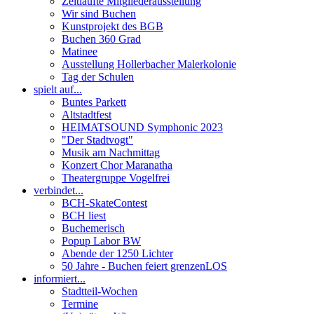
Zeitläufte Mitgliederausstellung
Wir sind Buchen
Kunstprojekt des BGB
Buchen 360 Grad
Matinee
Ausstellung Hollerbacher Malerkolonie
Tag der Schulen
spielt auf...
Buntes Parkett
Altstadtfest
HEIMATSOUND Symphonic 2023
"Der Stadtvogt"
Musik am Nachmittag
Konzert Chor Maranatha
Theatergruppe Vogelfrei
verbindet...
BCH-SkateContest
BCH liest
Buchemerisch
Popup Labor BW
Abende der 1250 Lichter
50 Jahre - Buchen feiert grenzenLOS
informiert...
Stadtteil-Wochen
Termine