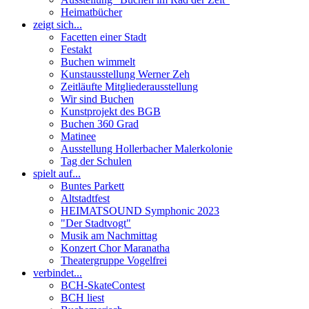
Heimatbücher
zeigt sich...
Facetten einer Stadt
Festakt
Buchen wimmelt
Kunstausstellung Werner Zeh
Zeitläufte Mitgliederausstellung
Wir sind Buchen
Kunstprojekt des BGB
Buchen 360 Grad
Matinee
Ausstellung Hollerbacher Malerkolonie
Tag der Schulen
spielt auf...
Buntes Parkett
Altstadtfest
HEIMATSOUND Symphonic 2023
"Der Stadtvogt"
Musik am Nachmittag
Konzert Chor Maranatha
Theatergruppe Vogelfrei
verbindet...
BCH-SkateContest
BCH liest