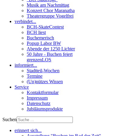
Musik am Nachmittag
Konzert Chor Maranatha
Theatergruppe Vogelfrei
verbindet...
BCH-SkateContest
BCH liest
Buchemerisch
Popup Labor BW
Abende der 1250 Lichter
50 Jahre - Buchen feiert
grenzenLOS
informiert...
Stadtteil-Wochen
Termine
(Un)nützes Wissen
Service
Kontaktformular
Impressum
Datenschutz
Jubiläumsprodukte
Suchen
erinnert sich...
Ausstellung "Buchen im Rad der Zeit"