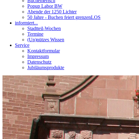
Buchemerisch
Popup Labor BW
Abende der 1250 Lichter
50 Jahre - Buchen feiert grenzenLOS
informiert...
Stadtteil-Wochen
Termine
(Un)nützes Wissen
Service
Kontaktformular
Impressum
Datenschutz
Jubiläumsprodukte