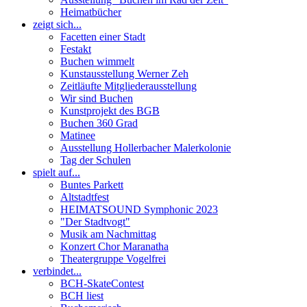
Heimatbücher
zeigt sich...
Facetten einer Stadt
Festakt
Buchen wimmelt
Kunstausstellung Werner Zeh
Zeitläufte Mitgliederausstellung
Wir sind Buchen
Kunstprojekt des BGB
Buchen 360 Grad
Matinee
Ausstellung Hollerbacher Malerkolonie
Tag der Schulen
spielt auf...
Buntes Parkett
Altstadtfest
HEIMATSOUND Symphonic 2023
"Der Stadtvogt"
Musik am Nachmittag
Konzert Chor Maranatha
Theatergruppe Vogelfrei
verbindet...
BCH-SkateContest
BCH liest