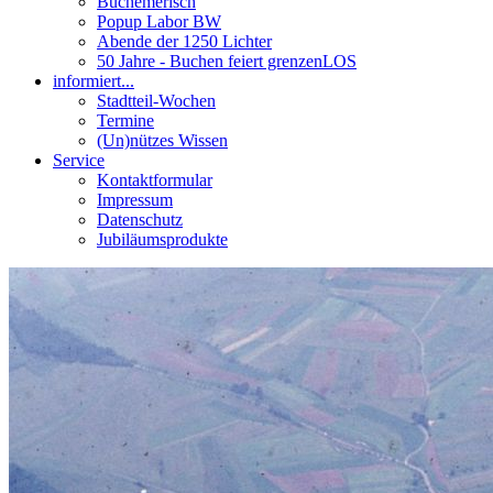
Buchemerisch
Popup Labor BW
Abende der 1250 Lichter
50 Jahre - Buchen feiert grenzenLOS
informiert...
Stadtteil-Wochen
Termine
(Un)nützes Wissen
Service
Kontaktformular
Impressum
Datenschutz
Jubiläumsprodukte