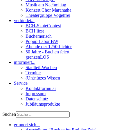
Musik am Nachmittag
Konzert Chor Maranatha
Theatergruppe Vogelfrei
verbindet...
BCH-SkateContest
BCH liest
Buchemerisch
Popup Labor BW
Abende der 1250 Lichter
50 Jahre - Buchen feiert
grenzenLOS
informiert...
Stadtteil-Wochen
Termine
(Un)nützes Wissen
Service
Kontaktformular
Impressum
Datenschutz
Jubiläumsprodukte
Suchen
erinnert sich...
Ausstellung "Buchen im Rad der Zeit"