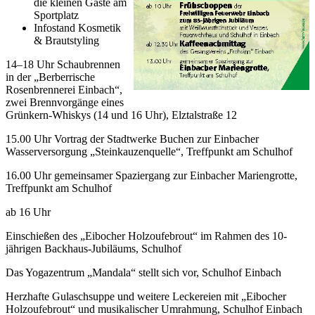
die kleinen Gäste am
Sportplatz
Infostand Kosmetik
& Brautstyling
14–18 Uhr Schaubrennen
in der „Berberrische
Rosenbrennerei Einbach“,
zwei Brennvorgänge eines
Grünkern-Whiskys (14 und 16 Uhr), Elztalstraße 12
15.00 Uhr Vortrag der Stadtwerke Buchen zur Einbacher
Wasserversorgung „Steinkauzenquelle“, Treffpunkt am Schulhof
16.00 Uhr gemeinsamer Spaziergang zur Einbacher Mariengrotte,
Treffpunkt am Schulhof
ab 16 Uhr
Einschießen des „Eibocher Holzoufebrout“ im Rahmen des 10-
jährigen Backhaus-Jubiläums, Schulhof
Das Yogazentrum „Mandala“ stellt sich vor, Schulhof Einbach
Herzhafte Gulaschsuppe und weitere Leckereien mit „Eibocher
Holzoufebrout“ und musikalischer Umrahmung, Schulhof Einbach