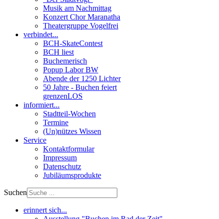
Musik am Nachmittag
Konzert Chor Maranatha
Theatergruppe Vogelfrei
verbindet...
BCH-SkateContest
BCH liest
Buchemerisch
Popup Labor BW
Abende der 1250 Lichter
50 Jahre - Buchen feiert
grenzenLOS
informiert...
Stadtteil-Wochen
Termine
(Un)nützes Wissen
Service
Kontaktformular
Impressum
Datenschutz
Jubiläumsprodukte
Suchen
erinnert sich...
Ausstellung "Buchen im Rad der Zeit"