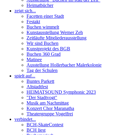
Heimatbücher
zeigt sich...
Facetten einer Stadt
Festakt
Buchen wimmelt
Kunstausstellung Werner Zeh
Zeitläufte Mitgliederausstellung
Wir sind Buchen
Kunstprojekt des BGB
Buchen 360 Grad
Matinee
Ausstellung Hollerbacher Malerkolonie
Tag der Schulen
spielt auf...
Buntes Parkett
Altstadtfest
HEIMATSOUND Symphonic 2023
"Der Stadtvogt"
Musik am Nachmittag
Konzert Chor Maranatha
Theatergruppe Vogelfrei
verbindet...
BCH-SkateContest
BCH liest