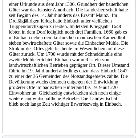
einer Urkunde aus dem Jahr 1306. Grundherr der bäuerlichen
Güter war das Kloster Amorbach. Die Landesherrschaft hatte
seit Beginn des 14. Jahrhunderts das Erzstift Mainz. Im
Dreißigjährigen Krieg hatte Einbach unter vielfachen
Truppendurchzügen zu leiden. Im letzten Kriegsjahr 1648
lebten in dem Dorf lediglich noch drei Familien. 1660 gab es
in Einbach neben dem kurfürstlich mainzischen Kameralhof
sieben bewirtschaftete Güter sowie die Einbacher Mühle. Die
Struktur des Ortes geht bis heute im Wesentlichen auf diese
Güter zurück. Um 1700 wurde mit der Schneidmühle eine
zweite Mühle errichtet. Einbach war und ist ein von
landwirtschaftlichen Betrieben geprägter Ort. Dieser Umstand
führte im 19. Jahrhundert allerdings dazu, dass Einbach 1847
zu einer der 36 Gemeinden des Notstandsgebietes zählte. Die
Bevölkerung wuchs dennoch entgegen der Entwicklung
größerer Orte im badischen Hinterland bis 1919 auf 220
Einwohner an. Gleichzeitig entwickelten sich noch einige
weitere landwirtschaftliche Betriebe. Die Landwirtschaft
blieb noch lange Zeit wichtiger Erwerbszweig in Einbach.