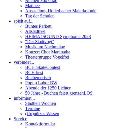
Buchen 360 Grad
Matinee
Ausstellung Hollerbacher Malerkolonie
Tag der Schulen
spielt auf...
Buntes Parkett
Altstadtfest
HEIMATSOUND Symphonic 2023
"Der Stadtvogt"
Musik am Nachmittag
Konzert Chor Maranatha
Theatergruppe Vogelfrei
verbindet...
BCH-SkateContest
BCH liest
Buchemerisch
Popup Labor BW
Abende der 1250 Lichter
50 Jahre - Buchen feiert grenzenLOS
informiert...
Stadtteil-Wochen
Termine
(Un)nützes Wissen
Service
Kontaktformular