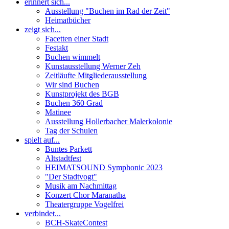
erinnert sich...
Ausstellung "Buchen im Rad der Zeit"
Heimatbücher
zeigt sich...
Facetten einer Stadt
Festakt
Buchen wimmelt
Kunstausstellung Werner Zeh
Zeitläufte Mitgliederausstellung
Wir sind Buchen
Kunstprojekt des BGB
Buchen 360 Grad
Matinee
Ausstellung Hollerbacher Malerkolonie
Tag der Schulen
spielt auf...
Buntes Parkett
Altstadtfest
HEIMATSOUND Symphonic 2023
"Der Stadtvogt"
Musik am Nachmittag
Konzert Chor Maranatha
Theatergruppe Vogelfrei
verbindet...
BCH-SkateContest