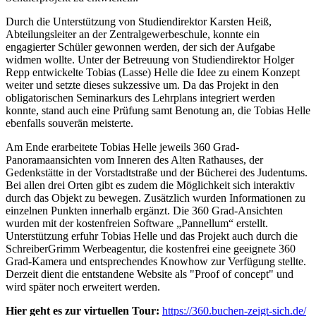
Durch die Unterstützung von Studiendirektor Karsten Heiß,
Abteilungsleiter an der Zentralgewerbeschule, konnte ein
engagierter Schüler gewonnen werden, der sich der Aufgabe
widmen wollte. Unter der Betreuung von Studiendirektor Holger
Repp entwickelte Tobias (Lasse) Helle die Idee zu einem Konzept
weiter und setzte dieses sukzessive um. Da das Projekt in den
obligatorischen Seminarkurs des Lehrplans integriert werden
konnte, stand auch eine Prüfung samt Benotung an, die Tobias Helle
ebenfalls souverän meisterte.
Am Ende erarbeitete Tobias Helle jeweils 360 Grad-
Panoramaansichten vom Inneren des Alten Rathauses, der
Gedenkstätte in der Vorstadtstraße und der Bücherei des Judentums.
Bei allen drei Orten gibt es zudem die Möglichkeit sich interaktiv
durch das Objekt zu bewegen. Zusätzlich wurden Informationen zu
einzelnen Punkten innerhalb ergänzt. Die 360 Grad-Ansichten
wurden mit der kostenfreien Software „Pannellum“ erstellt.
Unterstützung erfuhr Tobias Helle und das Projekt auch durch die
SchreiberGrimm Werbeagentur, die kostenfrei eine geeignete 360
Grad-Kamera und entsprechendes Knowhow zur Verfügung stellte.
Derzeit dient die entstandene Website als "Proof of concept" und
wird später noch erweitert werden.
Hier geht es zur virtuellen Tour:
https://360.buchen-zeigt-sich.de/