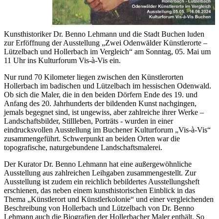
Kunsthistoriker Dr. Benno Lehmann und die Stadt Buchen luden
zur Erföffnung der Ausstellung „Zwei Odenwälder Künstlerorte –
Lützelbach und Hollerbach im Vergleich“ am Sonntag, 05. Mai um
11 Uhr ins Kulturforum Vis-à-Vis ein.
Nur rund 70 Kilometer liegen zwischen den Künstlerorten
Hollerbach im badischen und Lützelbach im hessischen Odenwald.
Ob sich die Maler, die in den beiden Dörfern Ende des 19. und
Anfang des 20. Jahrhunderts der bildenden Kunst nachgingen,
jemals begegnet sind, ist ungewiss, aber zahlreiche ihrer Werke –
Landschaftsbilder, Stillleben, Porträts - wurden in einer
eindrucksvollen Ausstellung im Buchener Kulturforum „Vis-à-Vis“
zusammengeführt. Schwerpunkt an beiden Orten war die
topografische, naturgebundene Landschaftsmalerei.
Der Kurator Dr. Benno Lehmann hat eine außergewöhnliche
Ausstellung aus zahlreichen Leihgaben zusammengestellt. Zur
Ausstellung ist zudem ein reichlich bebildertes Ausstellungsheft
erschienen, das neben einem kunsthistorischen Einblick in das
Thema „Künstlerort und Künstlerkolonie“ und einer vergleichenden
Beschreibung von Hollerbach und Lützelbach von Dr. Benno
Lehmann auch die Biografien der Hollerbacher Maler enthält. So