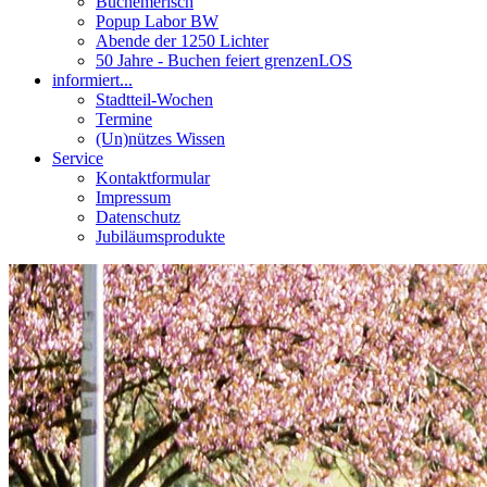
Buchemerisch
Popup Labor BW
Abende der 1250 Lichter
50 Jahre - Buchen feiert grenzenLOS
informiert...
Stadtteil-Wochen
Termine
(Un)nützes Wissen
Service
Kontaktformular
Impressum
Datenschutz
Jubiläumsprodukte