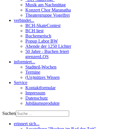
Musik am Nachmittag
Konzert Chor Maranatha
Theatergruppe Vogelfrei
verbindet...
BCH-SkateContest
BCH liest
Buchemerisch
Popup Labor BW
Abende der 1250 Lichter
50 Jahre - Buchen feiert
grenzenLOS
informiert...
Stadtteil-Wochen
Termine
(Un)nützes Wissen
Service
Kontaktformular
Impressum
Datenschutz
Jubiläumsprodukte
Suchen
erinnert sich...
Ausstellung "Buchen im Rad der Zeit"