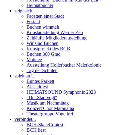
Heimatbücher
zeigt sich...
Facetten einer Stadt
Festakt
Buchen wimmelt
Kunstausstellung Werner Zeh
Zeitläufte Mitgliederausstellung
Wir sind Buchen
Kunstprojekt des BGB
Buchen 360 Grad
Matinee
Ausstellung Hollerbacher Malerkolonie
Tag der Schulen
spielt auf...
Buntes Parkett
Altstadtfest
HEIMATSOUND Symphonic 2023
"Der Stadtvogt"
Musik am Nachmittag
Konzert Chor Maranatha
Theatergruppe Vogelfrei
verbindet...
BCH-SkateContest
BCH liest