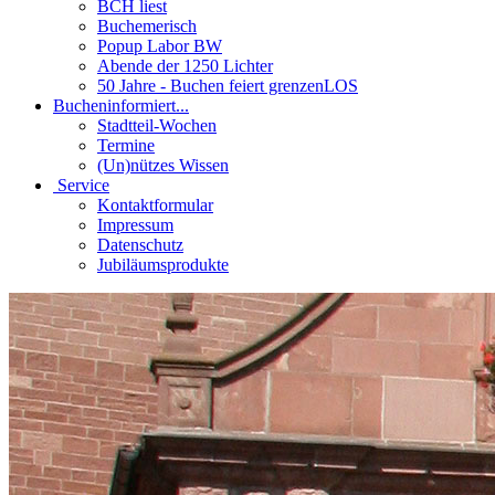
BCH liest
Buchemerisch
Popup Labor BW
Abende der 1250 Lichter
50 Jahre - Buchen feiert grenzenLOS
Buchen
informiert...
Stadtteil-Wochen
Termine
(Un)nützes Wissen
Service
Kontaktformular
Impressum
Datenschutz
Jubiläumsprodukte