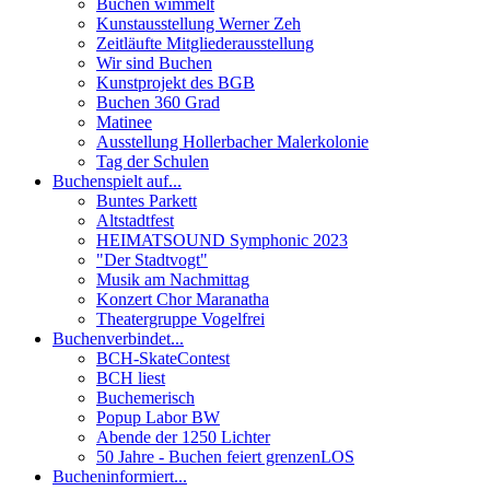
Buchen wimmelt
Kunstausstellung Werner Zeh
Zeitläufte Mitgliederausstellung
Wir sind Buchen
Kunstprojekt des BGB
Buchen 360 Grad
Matinee
Ausstellung Hollerbacher Malerkolonie
Tag der Schulen
Buchen
spielt auf...
Buntes Parkett
Altstadtfest
HEIMATSOUND Symphonic 2023
"Der Stadtvogt"
Musik am Nachmittag
Konzert Chor Maranatha
Theatergruppe Vogelfrei
Buchen
verbindet...
BCH-SkateContest
BCH liest
Buchemerisch
Popup Labor BW
Abende der 1250 Lichter
50 Jahre - Buchen feiert grenzenLOS
Buchen
informiert...