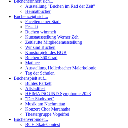
Buchen
erinnert sich...
Ausstellung "Buchen im Rad der Zeit"
Heimatbücher
Buchen
zeigt sich...
Facetten einer Stadt
Festakt
Buchen wimmelt
Kunstausstellung Werner Zeh
Zeitläufte Mitgliederausstellung
Wir sind Buchen
Kunstprojekt des BGB
Buchen 360 Grad
Matinee
Ausstellung Hollerbacher Malerkolonie
Tag der Schulen
Buchen
spielt auf...
Buntes Parkett
Altstadtfest
HEIMATSOUND Symphonic 2023
"Der Stadtvogt"
Musik am Nachmittag
Konzert Chor Maranatha
Theatergruppe Vogelfrei
Buchen
verbindet...
BCH-SkateContest