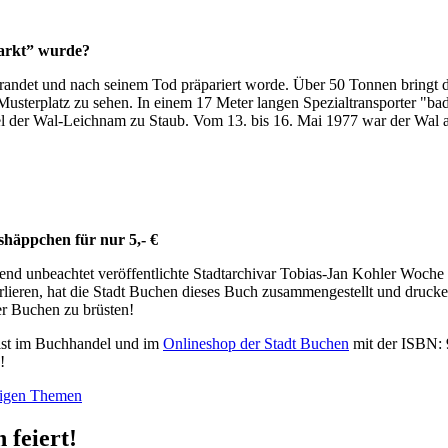
parkt” wurde?
andet und nach seinem Tod präpariert worde. Über 50 Tonnen bringt de
sterplatz zu sehen. In einem 17 Meter langen Spezialtransporter "bade
el der Wal-Leichnam zu Staub. Vom 13. bis 16. Mai 1977 war der Wal 
shäppchen für nur 5,- €
end unbeachtet veröffentlichte Stadtarchivar Tobias-Jan Kohler Woch
erlieren, hat die Stadt Buchen dieses Buch zusammengestellt und druck
r Buchen zu brüsten!
ist im Buchhandel und im
Onlineshop der Stadt Buchen
mit der ISBN: 9
!
rigen Themen
n
feiert!