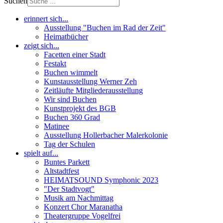
Suchen
erinnert sich...
Ausstellung "Buchen im Rad der Zeit"
Heimatbücher
zeigt sich...
Facetten einer Stadt
Festakt
Buchen wimmelt
Kunstausstellung Werner Zeh
Zeitläufte Mitgliederausstellung
Wir sind Buchen
Kunstprojekt des BGB
Buchen 360 Grad
Matinee
Ausstellung Hollerbacher Malerkolonie
Tag der Schulen
spielt auf...
Buntes Parkett
Altstadtfest
HEIMATSOUND Symphonic 2023
"Der Stadtvogt"
Musik am Nachmittag
Konzert Chor Maranatha
Theatergruppe Vogelfrei