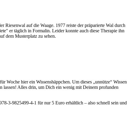
r Riesenwal auf die Waage. 1977 reiste der präparierte Wal durch
te" er täglich in Formalin. Leider konnte auch diese Therapie ihn
auf dem Musterplatz zu sehen.
e für Woche hier ein Wissenshäppchen. Um dieses „unnütze“ Wissen
en lassen! Alles drin, um Dich ein wenig mit Deinem profunden
78-3-9825499-4-1 für nur 5 Euro erhältlich – also schnell sein und