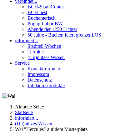
verbindet...
BCH-SkateContest
BCH liest
Buchemerisch
Popup Labor BW
Abende der 1250 Lichter
50 Jahre - Buchen feiert grenzenLOS
informiert...
Stadtteil-Wochen
Termine
(Un)nützes Wissen
Service
Kontaktformular
Impressum
Datenschutz
Jubiläumsprodukte
Aktuelle Seite:
Startseite
informiert...
(Un)nützes Wissen
Wal "Hercules" auf dem Musterplatz