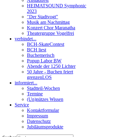
Altstadtfest
HEIMATSOUND Symphonic
2023
"Der Stadtvogt"
Musik am Nachmittag
Konzert Chor Maranatha
Theatergruppe Vogelfrei
verbindet...
BCH-SkateContest
BCH liest
Buchemerisch
Popup Labor BW
Abende der 1250 Lichter
50 Jahre - Buchen feiert
grenzenLOS
informiert...
Stadtteil-Wochen
Termine
(Un)nützes Wissen
Service
Kontaktformular
Impressum
Datenschutz
Jubiläumsprodukte